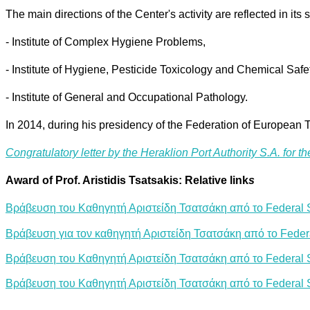
The main directions of the Center's activity are reflected in its 
- Institute of Complex Hygiene Problems,
- Institute of Hygiene, Pesticide Toxicology and Chemical Safe
- Institute of General and Occupational Pathology.
In 2014, during his presidency of the Federation of European 
Congratulatory letter by the Heraklion Port Authority S.A. for 
Award of Prof. Aristidis Tsatsakis: Relative link
s
Βράβευση του Καθηγητή Αριστείδη Τσατσάκη από το Federal Sc
Βράβευση για τον καθηγητή Αριστείδη Τσατσάκη από το Federal
Βράβευση του Καθηγητή Αριστείδη Τσατσάκη από το Federal Sc
Βράβευση του Καθηγητή Αριστείδη Τσατσάκη από το Federal Sc